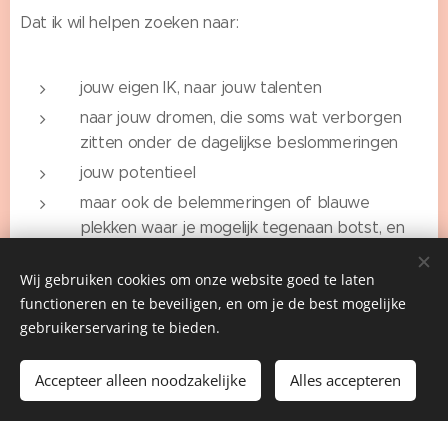
Dat ik wil helpen zoeken naar:
jouw eigen IK, naar jouw talenten
naar jouw dromen, die soms wat verborgen
zitten onder de dagelijkse beslommeringen
jouw potentieel
maar ook de belemmeringen of blauwe
plekken waar je mogelijk tegenaan botst, en
hoe je hier beter mee kan omgaan.
Wij gebruiken cookies om onze website goed te laten
jouw energiegevers en hoe je deze meer en
functioneren en te beveiligen, en om je de best mogelijke
beter kan inzetten.
gebruikerservaring te bieden.
en tegelijk jouw energievreters en hoe je deze
kan vermijden of beperken.
Accepteer alleen noodzakelijke
Alles accepteren
Hoe pakken we