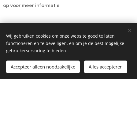
op voor meer informatie
Wij gebruiken cookies om onze website goed te laten
functioneren en te beveiligen, en om je de best mogelijke
Neem vrijblijvend contact met me op
gebruikerservaring te bieden.
voor meer informatie
Accepteer alleen noodzakelijke
Alles accepteren
Kim Demeersman
Sint-Jansstraat 45 - BE 3900 Pelt
0474 477 100
kim@kimdemeersman.be